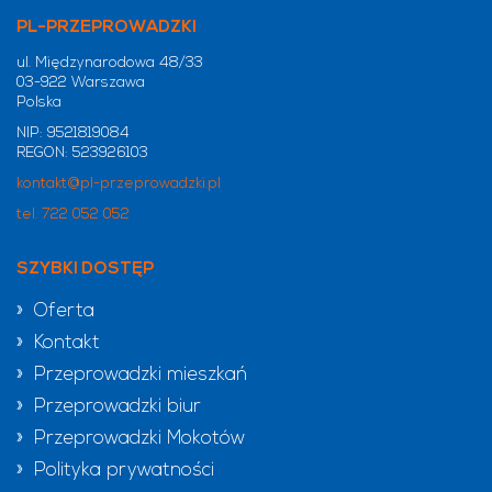
PL-PRZEPROWADZKI
ul. Międzynarodowa 48/33
03-922 Warszawa
Polska
NIP: 9521819084
REGON: 523926103
kontakt@pl-przeprowadzki.pl
tel. 722 052 052
SZYBKI DOSTĘP
» Oferta
» Kontakt
» Przeprowadzki mieszkań
» Przeprowadzki biur
» Przeprowadzki Mokotów
» Polityka prywatności