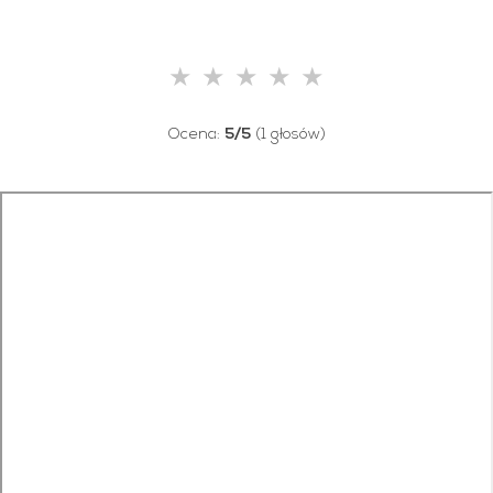
★
★
★
★
★
Ocena:
5/5
(1 głosów)