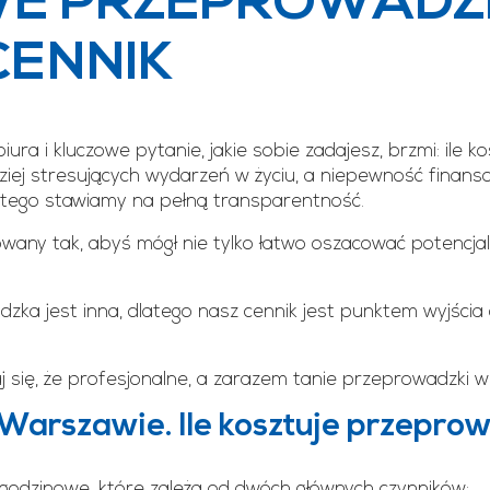
E PRZEPROWADZ
ENNIK
iura i kluczowe pytanie, jakie sobie zadajesz, brzmi: il
iej stresujących wydarzeń w życiu, a niepewność finans
atego stawiamy na pełną transparentność.
any tak, abyś mógł nie tylko łatwo oszacować potencjaln
ka jest inna, dlatego nasz cennik jest punktem wyjścia 
 się, że profesjonalne, a zarazem tanie przeprowadzki w
Warszawie. Ile kosztuje przepr
godzinowe, które zależą od dwóch głównych czynników: