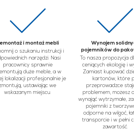
emontaż i montaż mebli
Wynajem solidny
pojemników do pak
omnij o szukaniu instrukcji i
powiednich narzędzi. Nasi
To nasza propozycja d
pracownicy sprawnie
ceniących ekologię i 
emontują duże meble, a w
Zamiast kupować dzie
j lokalizacji profesjonalnie je
kartonów, które 
zmontują, ustawiając we
przeprowadzce staj
wskazanym miejscu.
problemem, możesz 
wynająć wytrzymałe, z
pojemniki z tworzyw
odporne na wilgoć, ł
transporcie i w pełni 
zawartość.