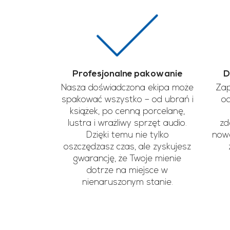
Profesjonalne pakowanie
D
Nasza doświadczona ekipa może
Zap
spakować wszystko – od ubrań i
od
książek, po cenną porcelanę,
lustra i wrażliwy sprzęt audio.
zd
Dzięki temu nie tylko
nowe
oszczędzasz czas, ale zyskujesz
gwarancję, że Twoje mienie
dotrze na miejsce w
nienaruszonym stanie.