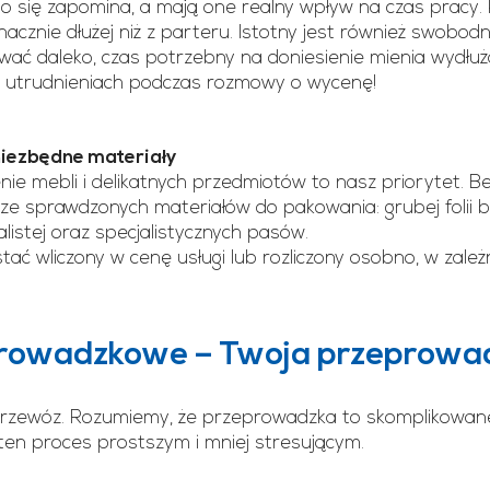
ęsto się zapomina, a mają one realny wpływ na czas prac
acznie dłużej niż z parteru. Istotny jest również swobod
ć daleko, czas potrzebny na doniesienie mienia wydłuża
h utrudnieniach podczas rozmowy o wycenę!
niezbędne materiały
nie mebli i delikatnych przedmiotów to nasz priorytet. 
ze sprawdzonych materiałów do pakowania: grubej folii bą
listej oraz specjalistycznych pasów.
ać wliczony w cenę usługi lub rozliczony osobno, w zależn
prowadzkowe – Twoja przeprowad
przewóz. Rozumiemy, że przeprowadzka to skomplikowane 
ten proces prostszym i mniej stresującym.