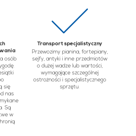
ch
Transport specjalistyczny
owania
Przewozimy pianina, fortepiany,
la osób
sejfy, antyki i inne przedmiotów
wygodę.
o dużej wadze lub wartości,
siątki
wymagające szczególnej
po
ostrożności i specjalistycznego
ą się
sprzętu.
od nas
amykane
a. Są
atwe w
chronią