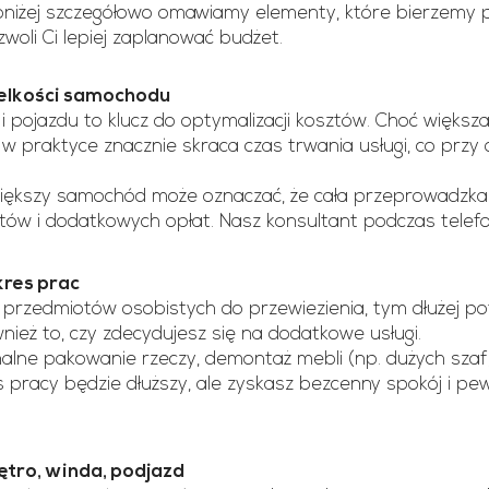
poniżej szczegółowo omawiamy elementy, które bierzem
woli Ci lepiej zaplanować budżet.
ielkości samochodu
i pojazdu to klucz do optymalizacji kosztów. Choć więk
 praktyce znacznie skraca czas trwania usługi, co przy du
większy samochód może oznaczać, że cała przeprowadzka
tów i dodatkowych opłat. Nasz konsultant podczas tele
kres prac
i przedmiotów osobistych do przewiezienia, tym dłużej po
ież to, czy zdecydujesz się na dodatkowe usługi.
onalne pakowanie rzeczy, demontaż mebli (np. dużych szaf
czas pracy będzie dłuższy, ale zyskasz bezcenny spokój i 
iętro, winda, podjazd