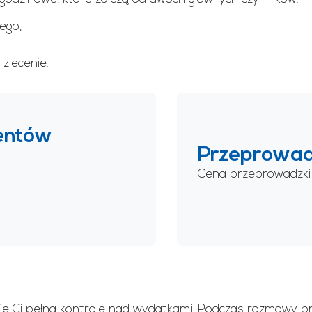
ego,
zlecenie.
ientów
Przeprowadz
Cena przeprowadzki
daje Ci pełną kontrolę nad wydatkami. Podczas rozmowy 